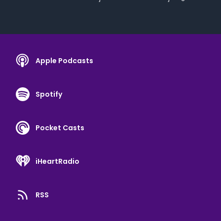
casualidad? También me dicen que en mis cursos y
sesiones se siente la magia. Que las personas que
participan en ellas se encuentran reconfortadas y ven
cómo se abren nuevas posibilidades. Se descubren
viviendo sin miedo (al menos por unos instantes…). Yo lo
de la magia no lo sé. Pero sé que puedo ayudarte a ver las
Apple Podcasts
cosas con esa mirada diferente de la que te hablaba. Una
mirada insumisa, amable y compasiva contigo misma.
Con la que puedes lograr un bienestar emocional mayor.
Spotify
Conectando con la aceptación, con el amor hacia ti
misma, con la abundancia y con el presente. Y desde ahí,
si tú quieres, te acompaño a realizar las transformaciones
que deseas.
Pocket Casts
iHeartRadio
RSS